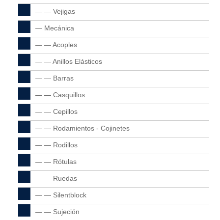
— — Vejigas
— Mecánica
— — Acoples
— — Anillos Elásticos
— — Barras
— — Casquillos
— — Cepillos
— — Rodamientos - Cojinetes
— — Rodillos
— — Rótulas
— — Ruedas
— — Silentblock
— — Sujeción