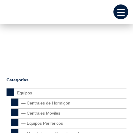
Inicio
Repuestos
Electrónica
Complementos de Prensa

COMPLEMENTOS DE PRENSA
Categorías
Equipos
— Centrales de Hormigón
— Centrales Móviles
— Equipos Periféricos