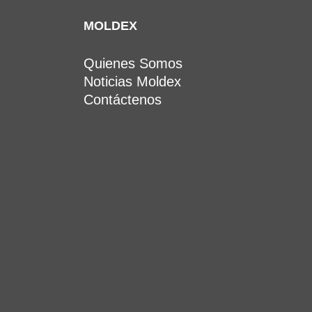
MOLDEX
Quienes Somos
Noticias Moldex
Contáctenos
(502) 6631 8968 al 72
clientes@moldexlatam.com