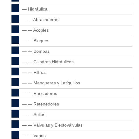
— Hidráulica
— — Abrazaderas
— — Acoples
— — Bloques
— — Bombas
— — Cilindros Hidráulicos
— — Filtros
— — Mangueras y Latiguillos
— — Rascadores
— — Retenedores
— — Sellos
— — Válvulas y Electoválvulas
— — Varios