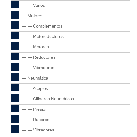
— — Varios
— Motores
— — Complementos
— — Motoreductores
— — Motores
— — Reductores
— — Vibradores
— Neumática
— — Acoples
— — Cilindros Neumáticos
— — Presión
— — Racores
— — Vibradores