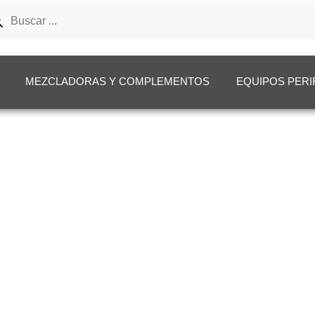
ueda
uctos
MEZCLADORAS Y COMPLEMENTOS
EQUIPOS PERI
ras y Latiguillos
ERAS Y LATIG