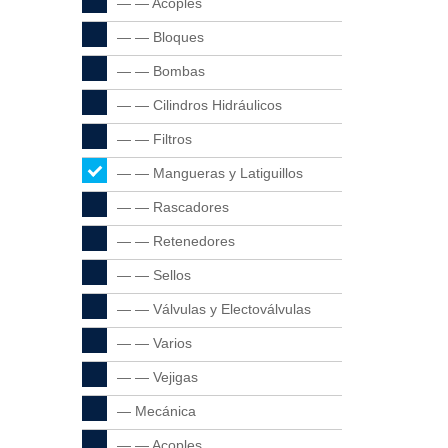
— — Acoples
— — Bloques
— — Bombas
— — Cilindros Hidráulicos
— — Filtros
— — Mangueras y Latiguillos
— — Rascadores
— — Retenedores
— — Sellos
— — Válvulas y Electoválvulas
— — Varios
— — Vejigas
— Mecánica
— — Acoples