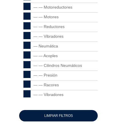
— — Motoreductores
— — Motores
— — Reductores
— — Vibradores
— Neumática
— — Acoples
— — Cilindros Neumáticos
— — Presión
— — Racores
— — Vibradores
LIMPIAR FILTROS