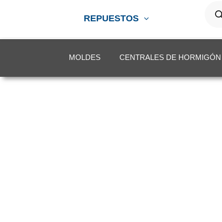
Búsq
de
prod
REPUESTOS
MOLDES
CENTRALES DE HORMIGÓN
Inicio
Repuestos
Hidráulica
Mangue

MANGU