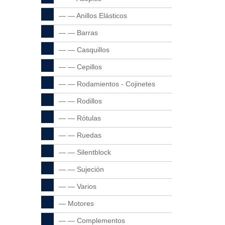
— — Anillos Elásticos
— — Barras
— — Casquillos
— — Cepillos
— — Rodamientos - Cojinetes
— — Rodillos
— — Rótulas
— — Ruedas
— — Silentblock
— — Sujeción
— — Varios
— Motores
— — Complementos