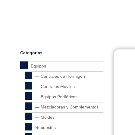
Categorías
Equipos
— Centrales de Hormigón
— Centrales Móviles
— Equipos Periféricos
— Mezcladoras y Complementos
— Moldes
Repuestos