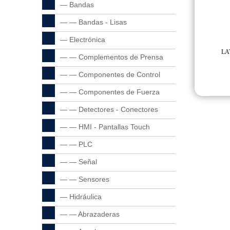
— Bandas
— — Bandas - Lisas
— Electrónica
LA
— — Complementos de Prensa
— — Componentes de Control
— — Componentes de Fuerza
— — Detectores - Conectores
— — HMI - Pantallas Touch
— — PLC
— — Señal
— — Sensores
— Hidráulica
— — Abrazaderas