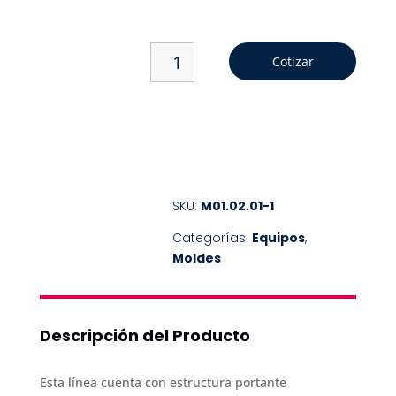
REPUESTOS
EQUIPOS
01.
Cotizar
MOLDE
COTIZANDO
BALAM
EDGE
cantidad
SKU:
M01.02.01-1
Categorías:
Equipos
,
Moldes
Descripción del Producto
Esta línea cuenta con estructura portante