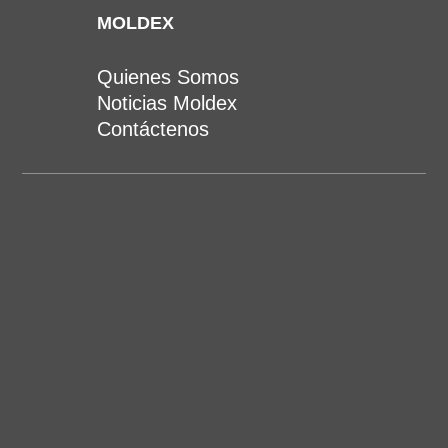
MOLDEX
Quienes Somos
Noticias Moldex
Contáctenos
(502) 6631 8968 al 72
clientes@moldexlatam.com