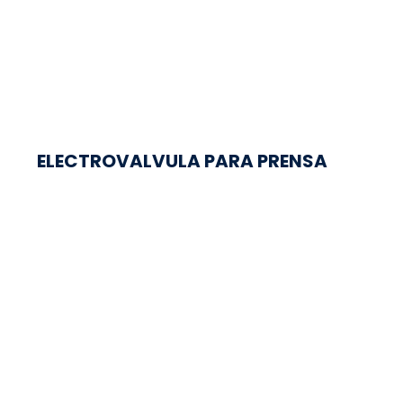
ELECTROVALVULA PARA PRENSA
Hay 6 en stock
ELECTROVALVULA PARA PRENSA /...
Regresar