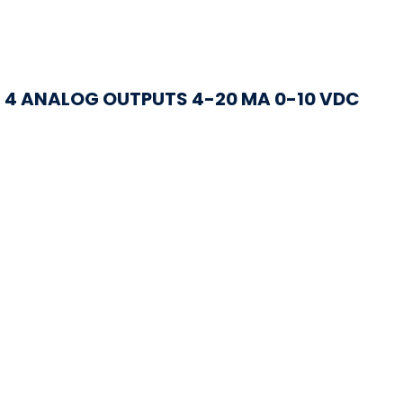
4 ANALOG OUTPUTS 4-20 MA 0-10 VDC
Hay 2 en stock
4 ANALOG OUTPUTS 4-20 MA 0-10...
Regresar