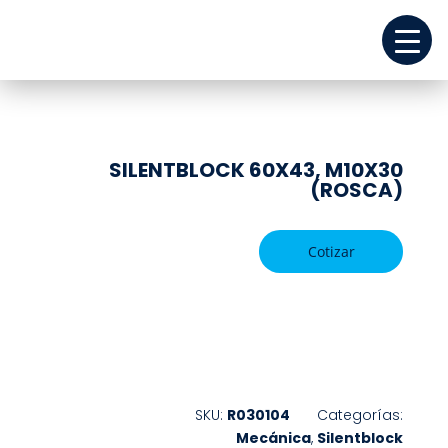
SILENTBLOCK 60X43, M10X30
(ROSCA)
Cotizar
REPUESTOS
SKU:
R030104
Categorías:
Mecánica
,
Silentblock