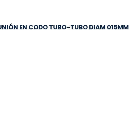
UNIÓN EN CODO TUBO-TUBO DIAM 015MM
Hay 100 en stock
UNIÓN EN CODO TUBO-TUBO DIAM...
Regresar